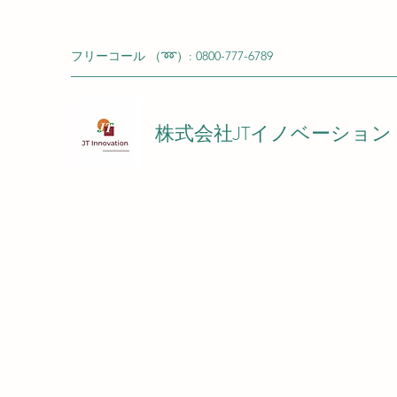
フリーコール （➿）: 0800-777-6789
株式会社JTイノベーション