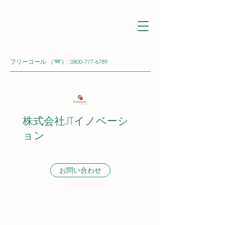
フリーコール （➿）:
0800-777-6789
株式会社JTイノベーシ
ョン
お問い合わせ