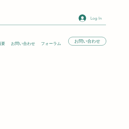
Log In
お問い合わせ
概要
お問い合わせ
フォーラム