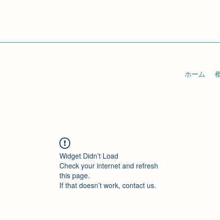
ホーム
Widget Didn’t Load
Check your internet and refresh
this page.
If that doesn’t work, contact us.