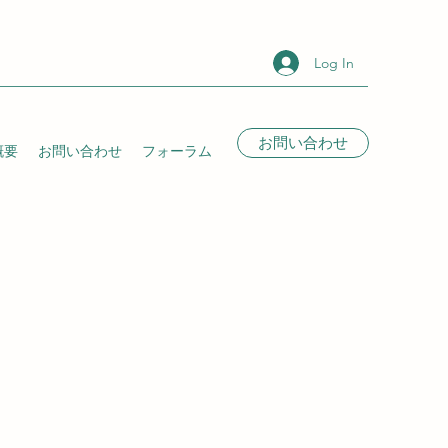
Log In
お問い合わせ
概要
お問い合わせ
フォーラム