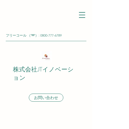
フリーコール （➿）:
0800-777-6789
株式会社JTイノベーシ
ョン
お問い合わせ