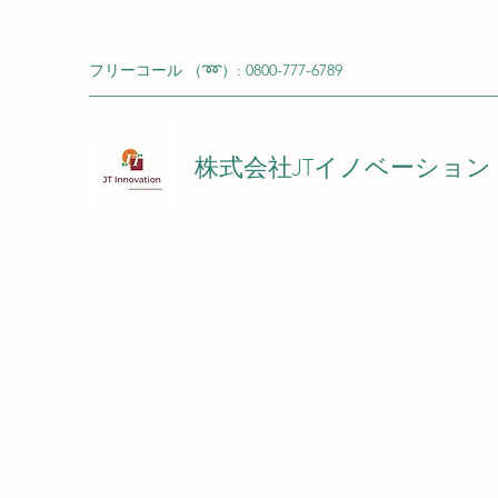
フリーコール （➿）: 0800-777-6789
株式会社JTイノベーション