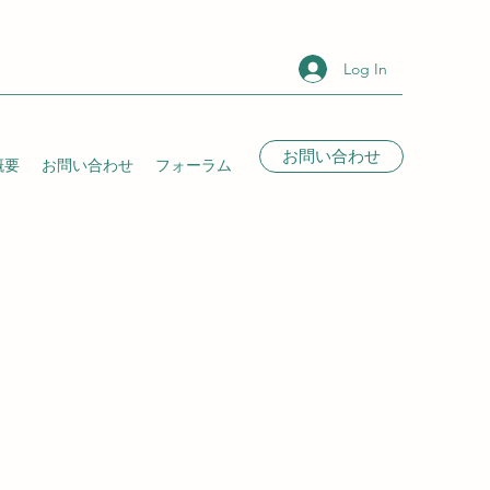
Log In
お問い合わせ
概要
お問い合わせ
フォーラム