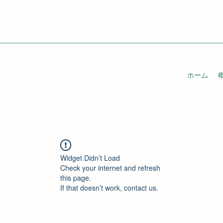
ホーム
Widget Didn’t Load
Check your internet and refresh
this page.
If that doesn’t work, contact us.