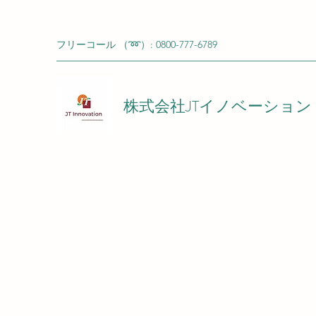
フリーコール （➿）: 0800-777-6789
株式会社JTイノベーション