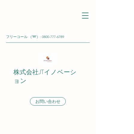
フリーコール （➿）:
0800-777-6789
株式会社JTイノベーシ
ョン
お問い合わせ