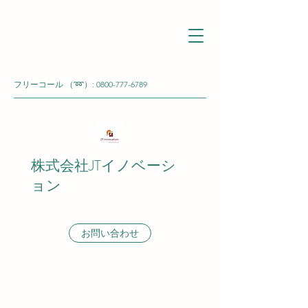
フリーコール （➿）:
0800-777-6789
株式会社JTイノベーシ
ョン
お問い合わせ