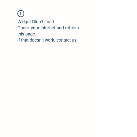
Widget Didn’t Load
Check your internet and refresh
this page.
If that doesn’t work, contact us.