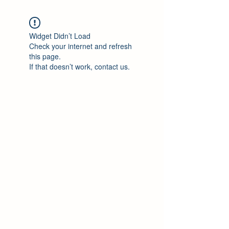
Widget Didn’t Load
Check your internet and refresh
this page.
If that doesn’t work, contact us.