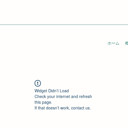
ホーム
Widget Didn’t Load
Check your internet and refresh
this page.
If that doesn’t work, contact us.