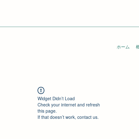
ホーム
Widget Didn’t Load
Check your internet and refresh
this page.
If that doesn’t work, contact us.