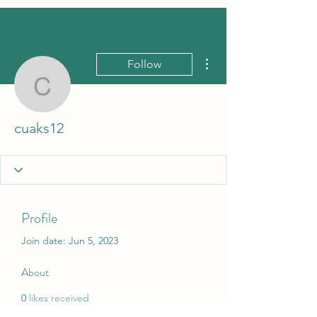
More actions
Follow
cuaks12
cuaks12
Profile
Join date: Jun 5, 2023
About
0
likes received
0
comments received
0
best answers